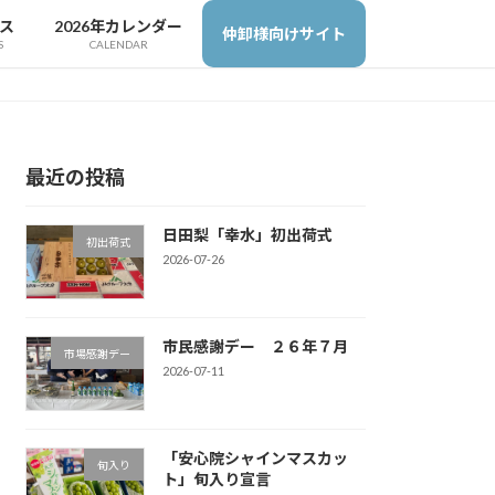
ス
2026年カレンダー
仲卸様向けサイト
S
CALENDAR
最近の投稿
日田梨「幸水」初出荷式
初出荷式
2026-07-26
市民感謝デー ２６年７月
市場感謝デー
2026-07-11
「安心院シャインマスカッ
旬入り
ト」旬入り宣言