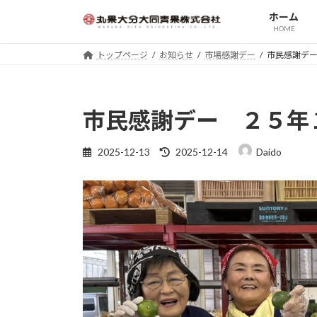
コ
ナ
ホーム
ン
ビ
HOME
テ
ゲ
トップページ
お知らせ
市場感謝デー
市民感謝デ
ン
ー
ツ
シ
へ
ョ
ス
ン
市民感謝デー ２５年
キ
に
ッ
移
最
2025-12-13
2025-12-14
Daido
プ
動
終
更
新
日
時
: