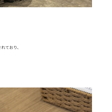
、
されており、
。