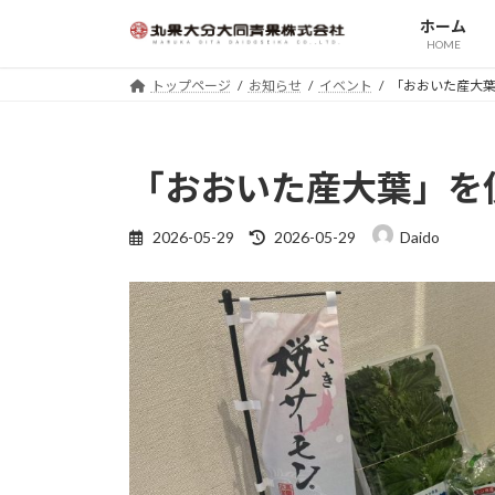
コ
ナ
ホーム
ン
ビ
HOME
テ
ゲ
トップページ
お知らせ
イベント
「おおいた産大
ン
ー
ツ
シ
へ
ョ
ス
ン
「おおいた産大葉」を
キ
に
ッ
移
最
2026-05-29
2026-05-29
Daido
プ
動
終
更
新
日
時
: