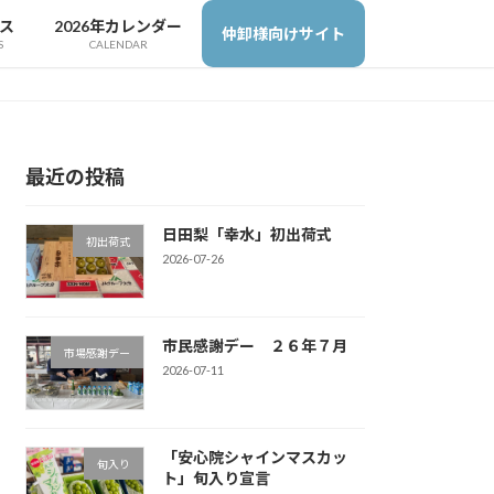
ス
2026年カレンダー
仲卸様向けサイト
S
CALENDAR
最近の投稿
日田梨「幸水」初出荷式
初出荷式
2026-07-26
市民感謝デー ２６年７月
市場感謝デー
2026-07-11
「安心院シャインマスカッ
旬入り
ト」旬入り宣言